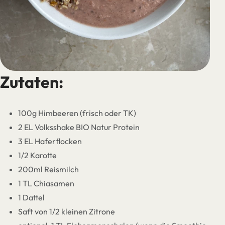
Zutaten:
100g Himbeeren (frisch oder TK)
2 EL Volksshake BIO Natur Protein
3 EL Haferflocken
1/2 Karotte
200ml Reismilch
1 TL Chiasamen
1 Dattel
Saft von 1/2 kleinen Zitrone